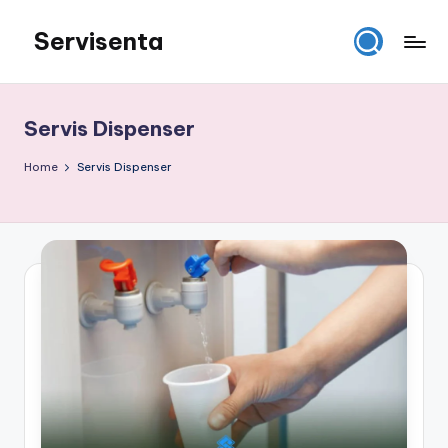
Servisenta
Skip
to
Belajar
content
Servis
dari
Servis Dispenser
Dasar
Sampai
Home
Servis Dispenser
Mahir