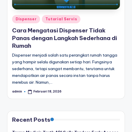
Posted
Dispenser
Tutorial Servis
in
Cara Mengatasi Dispenser Tidak
Panas dengan Langkah Sederhana di
Rumah
Dispenser menjadi salah satu perangkat rumah tangga
yang hampir selalu digunakan setiap hari. Fungsinya
sederhana, tetapi sangat membantu, terutama untuk
mendapatkan air panas secara instan tanpa harus
merebus air. Namun,…
admin
Februari 18, 2026
Posted
by
Recent Posts