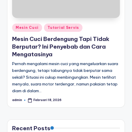
Posted
Mesin Cuci
Tutorial Servis
in
Mesin Cuci Berdengung Tapi Tidak
Berputar? Ini Penyebab dan Cara
Mengatasinya
Pernah mengalami mesin cuci yang mengeluarkan suara
berdengung, tetapi tabungnya tidak berputar sama
sekali? Situasi ini cukup membingungkan. Mesin terlihat
menyala, suara motor terdengar, namun pakaian tetap
diam di dalam…
admin
Februari 18, 2026
Posted
by
Recent Posts