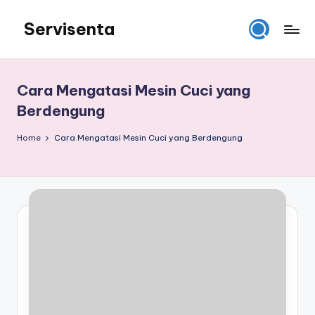
Servisenta
Skip
to
Belajar
content
Servis
dari
Cara Mengatasi Mesin Cuci yang
Dasar
Berdengung
Sampai
Mahir
Home
Cara Mengatasi Mesin Cuci yang Berdengung